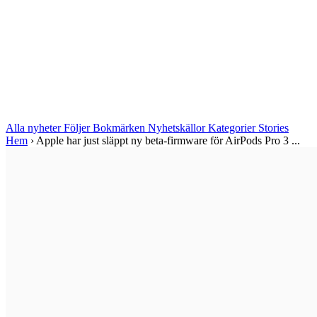
Alla nyheter
Följer
Bokmärken
Nyhetskällor
Kategorier
Stories
Hem
›
Apple har just släppt ny beta-firmware för AirPods Pro 3 ...