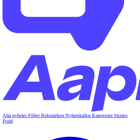
Alla nyheter
Följer
Bokmärken
Nyhetskällor
Kategorier
Stories
Podd