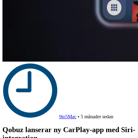
9to5Mac
•
5 månader sedan
Qobuz lanserar ny CarPlay-app med Siri-
integration