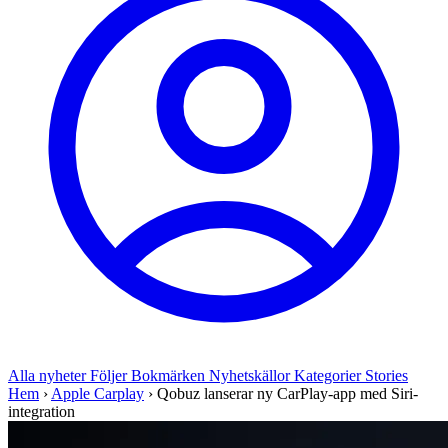
Alla nyheter
Följer
Bokmärken
Nyhetskällor
Kategorier
Stories
Hem
›
Apple Carplay
›
Qobuz lanserar ny CarPlay-app med Siri-
integration