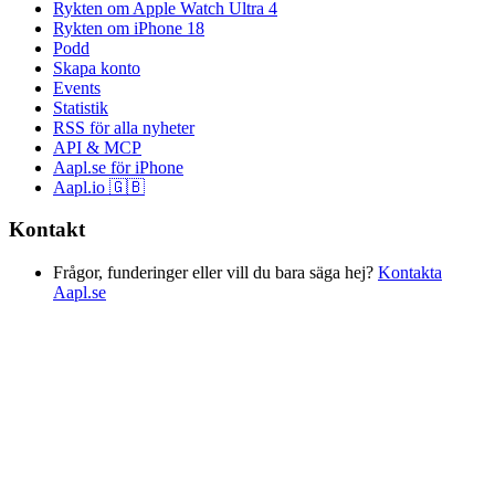
Rykten om Apple Watch Ultra 4
Rykten om iPhone 18
Podd
Skapa konto
Events
Statistik
RSS för alla nyheter
API & MCP
Aapl.se för iPhone
Aapl.io 🇬🇧
Kontakt
Frågor, funderinger eller vill du bara säga hej?
Kontakta
Aapl.se