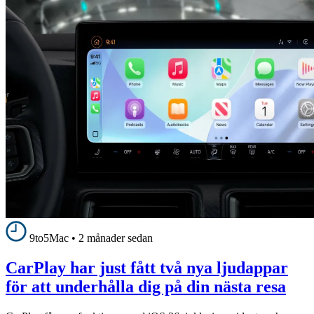
9to5Mac
•
2 månader sedan
CarPlay har just fått två nya ljudappar
för att underhålla dig på din nästa resa