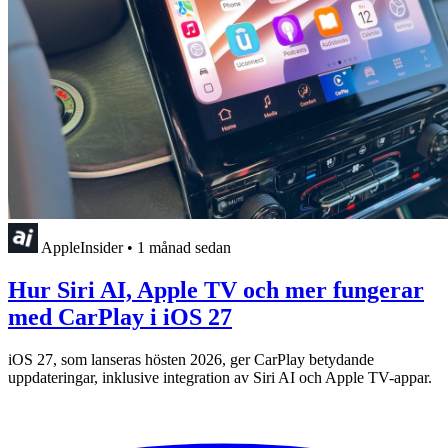
AppleInsider
•
1 månad sedan
Hur Siri AI, Apple TV och mer fungerar
med CarPlay i iOS 27
iOS 27, som lanseras hösten 2026, ger CarPlay betydande
uppdateringar, inklusive integration av Siri AI och Apple TV-appar.