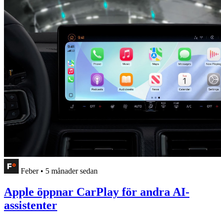
Feber
•
5 månader sedan
Apple öppnar CarPlay för andra AI-
assistenter