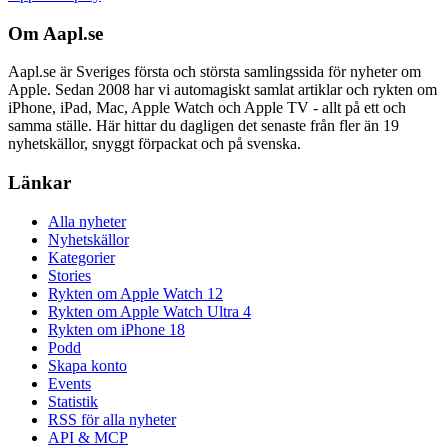
Om Aapl.se
Aapl.se är Sveriges första och största samlingssida för nyheter om
Apple. Sedan 2008 har vi automagiskt samlat artiklar och rykten om
iPhone, iPad, Mac, Apple Watch och Apple TV - allt på ett och
samma ställe. Här hittar du dagligen det senaste från fler än 19
nyhetskällor, snyggt förpackat och på svenska.
Länkar
Alla nyheter
Nyhetskällor
Kategorier
Stories
Rykten om Apple Watch 12
Rykten om Apple Watch Ultra 4
Rykten om iPhone 18
Podd
Skapa konto
Events
Statistik
RSS för alla nyheter
API & MCP