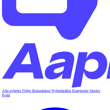
Alla nyheter
Följer
Bokmärken
Nyhetskällor
Kategorier
Stories
Podd