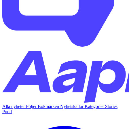
Alla nyheter
Följer
Bokmärken
Nyhetskällor
Kategorier
Stories
Podd