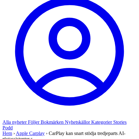
Alla nyheter
Följer
Bokmärken
Nyhetskällor
Kategorier
Stories
Podd
Hem
›
Apple Carplay
›
CarPlay kan snart stödja tredjeparts AI-
röstassistenter s...