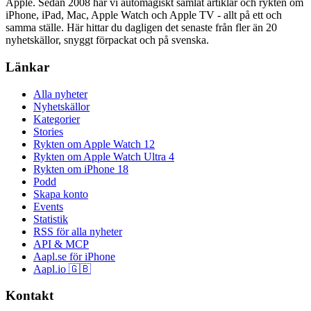
Apple. Sedan 2008 har vi automagiskt samlat artiklar och rykten om
iPhone, iPad, Mac, Apple Watch och Apple TV - allt på ett och
samma ställe. Här hittar du dagligen det senaste från fler än 20
nyhetskällor, snyggt förpackat och på svenska.
Länkar
Alla nyheter
Nyhetskällor
Kategorier
Stories
Rykten om Apple Watch 12
Rykten om Apple Watch Ultra 4
Rykten om iPhone 18
Podd
Skapa konto
Events
Statistik
RSS för alla nyheter
API & MCP
Aapl.se för iPhone
Aapl.io 🇬🇧
Kontakt