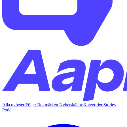
Alla nyheter
Följer
Bokmärken
Nyhetskällor
Kategorier
Stories
Podd