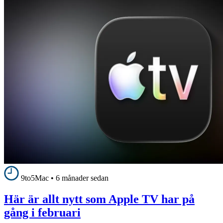
9to5Mac
•
6 månader sedan
Här är allt nytt som Apple TV har på
gång i februari