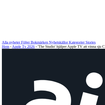
Alla nyheter
Följer
Bokmärken
Nyhetskällor
Kategorier
Stories
Hem
›
Apple Tv 2026
›
'The Studio' hjälper Apple TV att vinna sju Cr