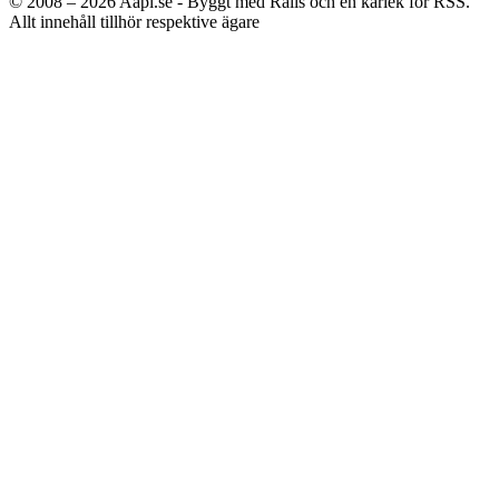
© 2008 – 2026
Aapl.se - Byggt med Rails och en kärlek för RSS.
Allt innehåll tillhör respektive ägare