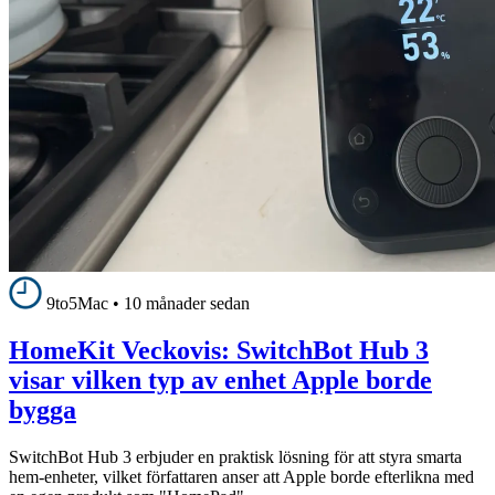
9to5Mac
•
10 månader sedan
HomeKit Veckovis: SwitchBot Hub 3
visar vilken typ av enhet Apple borde
bygga
SwitchBot Hub 3 erbjuder en praktisk lösning för att styra smarta
hem-enheter, vilket författaren anser att Apple borde efterlikna med