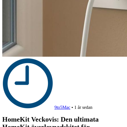
9to5Mac
•
1 år sedan
HomeKit Veckovis: Den ultimata
HomeKit överlevnadskitet för