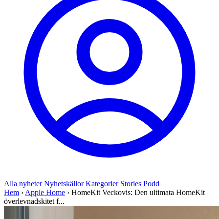
Alla nyheter
Nyhetskällor
Kategorier
Stories
Podd
Hem
›
Apple Home
›
HomeKit Veckovis: Den ultimata HomeKit
överlevnadskitet f...