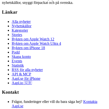
nyhetskällor, snyggt förpackat och på svenska.
Länkar
Alla nyheter
Nyhetskällor
Kategorier
Stories
Rykten om Apple Watch 12
Rykten om Apple Watch Ultra 4
Rykten om iPhone 18
Podd
Skapa konto
Events
Statistik
RSS för alla nyheter
API & MCP
Aapl.se för iPhone
Aapl.io 🇬🇧
Kontakt
Frågor, funderinger eller vill du bara säga hej?
Kontakta
Aapl.se