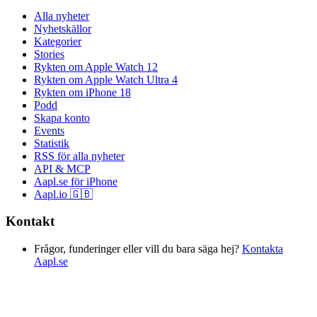
Alla nyheter
Nyhetskällor
Kategorier
Stories
Rykten om Apple Watch 12
Rykten om Apple Watch Ultra 4
Rykten om iPhone 18
Podd
Skapa konto
Events
Statistik
RSS för alla nyheter
API & MCP
Aapl.se för iPhone
Aapl.io 🇬🇧
Kontakt
Frågor, funderinger eller vill du bara säga hej?
Kontakta
Aapl.se