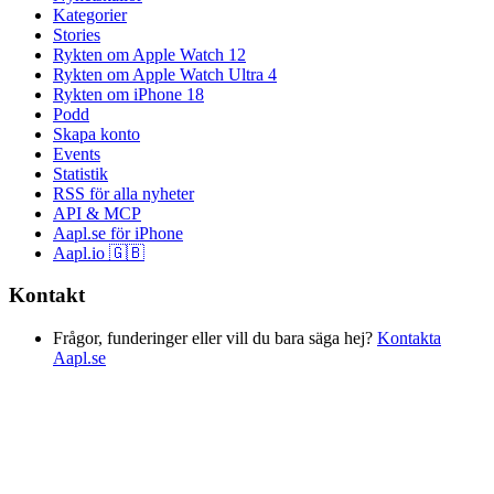
Kategorier
Stories
Rykten om Apple Watch 12
Rykten om Apple Watch Ultra 4
Rykten om iPhone 18
Podd
Skapa konto
Events
Statistik
RSS för alla nyheter
API & MCP
Aapl.se för iPhone
Aapl.io 🇬🇧
Kontakt
Frågor, funderinger eller vill du bara säga hej?
Kontakta
Aapl.se