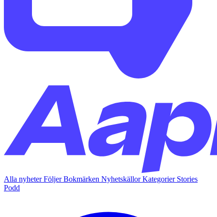
Alla nyheter
Följer
Bokmärken
Nyhetskällor
Kategorier
Stories
Podd