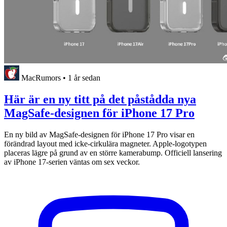
MacRumors
•
1 år sedan
Här är en ny titt på det påstådda nya
MagSafe-designen för iPhone 17 Pro
En ny bild av MagSafe-designen för iPhone 17 Pro visar en
förändrad layout med icke-cirkulära magneter. Apple-logotypen
placeras lägre på grund av en större kamerabump. Officiell lansering
av iPhone 17-serien väntas om sex veckor.