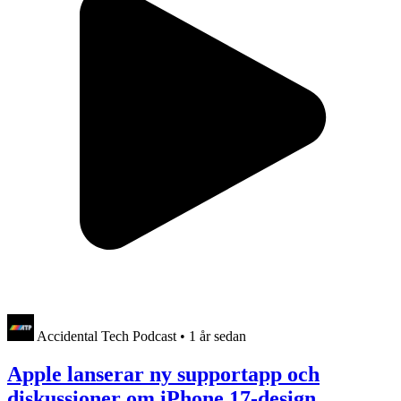
Accidental Tech Podcast
•
1 år sedan
Apple lanserar ny supportapp och
diskussioner om iPhone 17-design