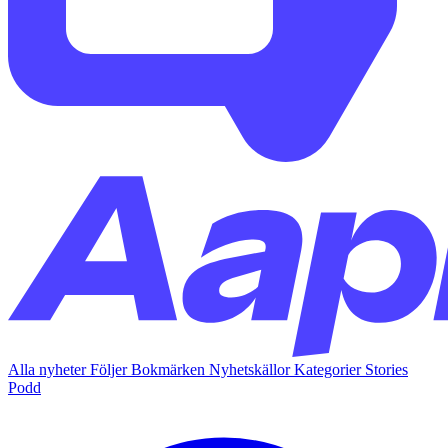
Alla nyheter
Följer
Bokmärken
Nyhetskällor
Kategorier
Stories
Podd