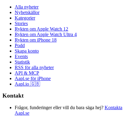
Alla nyheter
Nyhetskällor
Kategorier
Stories
Rykten om Apple Watch 12
Rykten om Apple Watch Ultra 4
Rykten om iPhone 18
Podd
Skapa konto
Events
Statistik
RSS för alla nyheter
API & MCP
Aapl.se för iPhone
Aapl.io 🇬🇧
Kontakt
Frågor, funderinger eller vill du bara säga hej?
Kontakta
Aapl.se