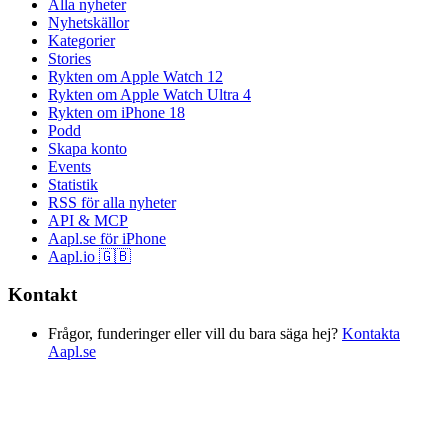
Alla nyheter
Nyhetskällor
Kategorier
Stories
Rykten om Apple Watch 12
Rykten om Apple Watch Ultra 4
Rykten om iPhone 18
Podd
Skapa konto
Events
Statistik
RSS för alla nyheter
API & MCP
Aapl.se för iPhone
Aapl.io 🇬🇧
Kontakt
Frågor, funderinger eller vill du bara säga hej?
Kontakta
Aapl.se