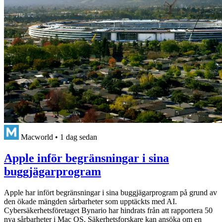
Macworld
•
1 dag sedan
Apple inför begränsningar i sina
buggjägarprogram
Apple har infört begränsningar i sina buggjägarprogram på grund av
den ökade mängden sårbarheter som upptäckts med AI.
Cybersäkerhetsföretaget Bynario har hindrats från att rapportera 50
nya sårbarheter i Mac OS. Säkerhetsforskare kan ansöka om en