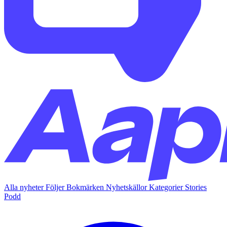
Alla nyheter
Följer
Bokmärken
Nyhetskällor
Kategorier
Stories
Podd