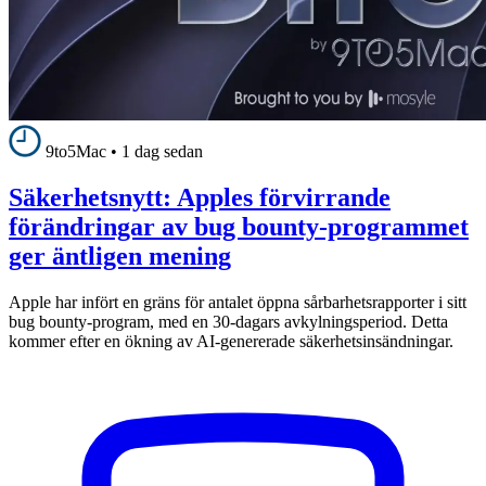
9to5Mac
•
1 dag sedan
Säkerhetsnytt: Apples förvirrande
förändringar av bug bounty-programmet
ger äntligen mening
Apple har infört en gräns för antalet öppna sårbarhetsrapporter i sitt
bug bounty-program, med en 30-dagars avkylningsperiod. Detta
kommer efter en ökning av AI-genererade säkerhetsinsändningar.