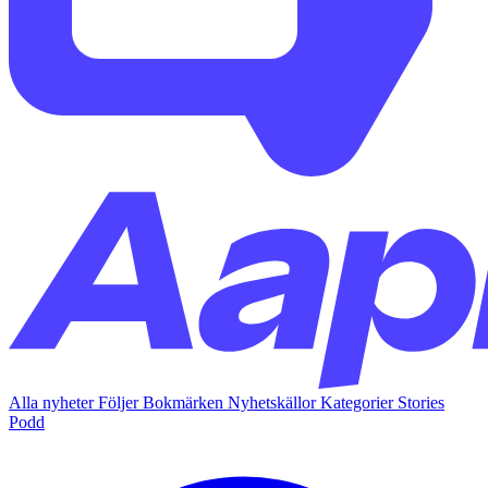
Alla nyheter
Följer
Bokmärken
Nyhetskällor
Kategorier
Stories
Podd