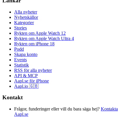
Länkar
Alla nyheter
Nyhetskällor
Kategorier
Stories
Rykten om Apple Watch 12
Rykten om Apple Watch Ultra 4
Rykten om iPhone 18
Podd
Skapa konto
Events
Statistik
RSS för alla nyheter
API & MCP
Aapl.se för iPhone
Aapl.io 🇬🇧
Kontakt
Frågor, funderinger eller vill du bara säga hej?
Kontakta
Aapl.se