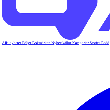
Alla nyheter
Följer
Bokmärken
Nyhetskällor
Kategorier
Stories
Podd