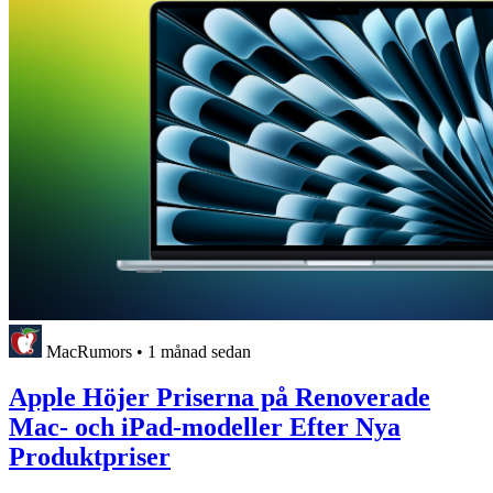
MacRumors
•
1 månad sedan
Apple Höjer Priserna på Renoverade
Mac- och iPad-modeller Efter Nya
Produktpriser