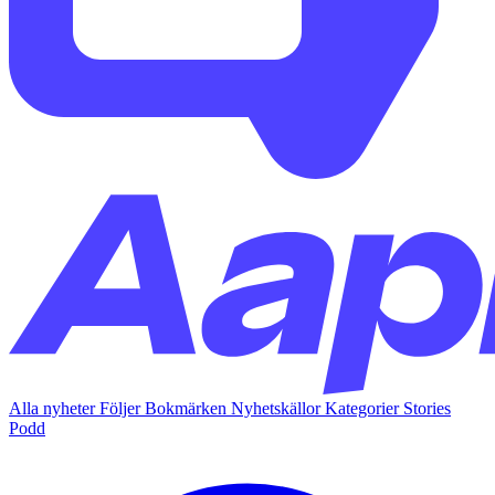
Alla nyheter
Följer
Bokmärken
Nyhetskällor
Kategorier
Stories
Podd