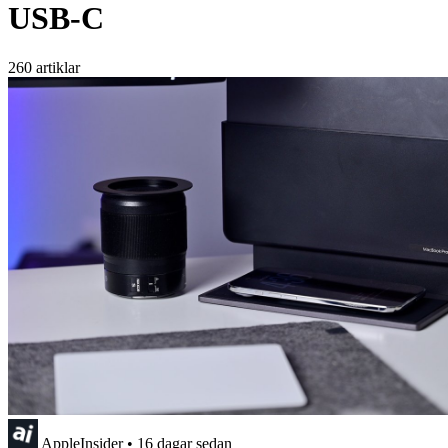
USB-C
260 artiklar
AppleInsider
•
16 dagar sedan