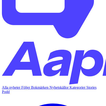
Alla nyheter
Följer
Bokmärken
Nyhetskällor
Kategorier
Stories
Podd