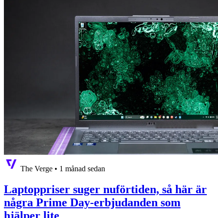
The Verge
•
1 månad sedan
Laptoppriser suger nuförtiden, så här är
några Prime Day-erbjudanden som
hjälper lite