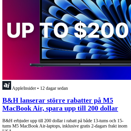
AppleInsider
•
12 dagar sedan
B&H lanserar större rabatter på M5
MacBook Air, spara upp till 200 dollar
B&H erbjuder upp till 200 dollar i rabatt på både 13-tums och 15-
tums M5 MacBook Air-laptops, inklusive gratis 2-dagars frakt inom