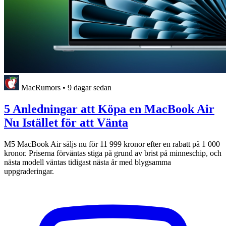
MacRumors
•
9 dagar sedan
5 Anledningar att Köpa en MacBook Air
Nu Istället för att Vänta
M5 MacBook Air säljs nu för 11 999 kronor efter en rabatt på 1 000
kronor. Priserna förväntas stiga på grund av brist på minneschip, och
nästa modell väntas tidigast nästa år med blygsamma
uppgraderingar.