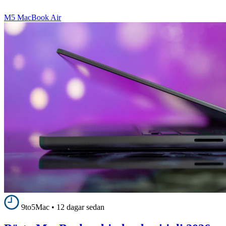
M5 MacBook Air
9to5Mac
•
12 dagar sedan