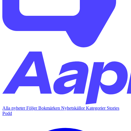
Alla nyheter
Följer
Bokmärken
Nyhetskällor
Kategorier
Stories
Podd