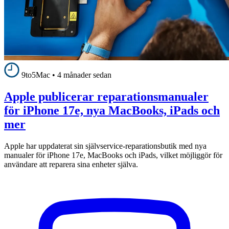
9to5Mac
•
4 månader sedan
Apple publicerar reparationsmanualer
för iPhone 17e, nya MacBooks, iPads och
mer
Apple har uppdaterat sin självservice-reparationsbutik med nya
manualer för iPhone 17e, MacBooks och iPads, vilket möjliggör för
användare att reparera sina enheter själva.