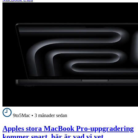
9to5Mac
•
3 månader sedan
Apples stora MacBook Pro-uppgradering
kommer snart, här är vad vi vet