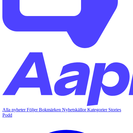
Alla nyheter
Följer
Bokmärken
Nyhetskällor
Kategorier
Stories
Podd