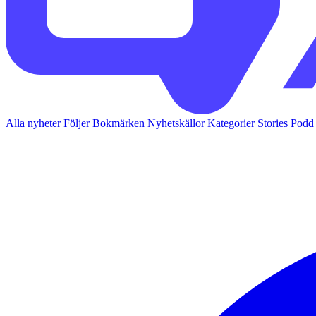
Alla nyheter
Följer
Bokmärken
Nyhetskällor
Kategorier
Stories
Podd