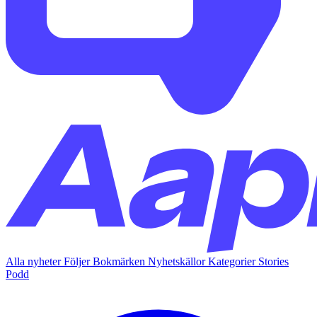
Alla nyheter
Följer
Bokmärken
Nyhetskällor
Kategorier
Stories
Podd