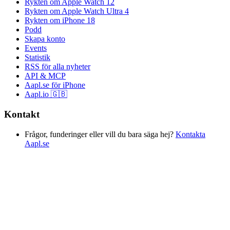
Rykten om Apple Watch 12
Rykten om Apple Watch Ultra 4
Rykten om iPhone 18
Podd
Skapa konto
Events
Statistik
RSS för alla nyheter
API & MCP
Aapl.se för iPhone
Aapl.io 🇬🇧
Kontakt
Frågor, funderinger eller vill du bara säga hej?
Kontakta
Aapl.se