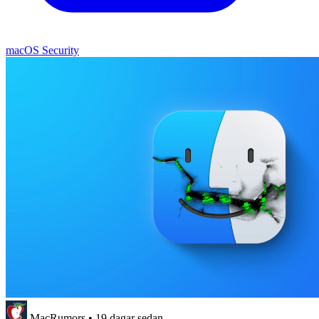
macOS Security
MacRumors
•
19 dagar sedan