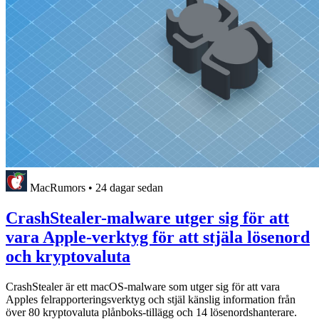
MacRumors
•
24 dagar sedan
CrashStealer-malware utger sig för att
vara Apple-verktyg för att stjäla lösenord
och kryptovaluta
CrashStealer är ett macOS-malware som utger sig för att vara
Apples felrapporteringsverktyg och stjäl känslig information från
över 80 kryptovaluta plånboks-tillägg och 14 lösenordshanterare.