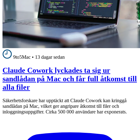
9to5Mac
•
13 dagar sedan
Claude Cowork lyckades ta sig ur
sandlådan på Mac och får full åtkomst till
alla filer
Säkerhetsforskare har upptäckt att Claude Cowork kan kringgå
sandlådan på Mac, vilket ger angripare åtkomst till filer och
inloggningsuppgifter. Cirka 500 000 användare har exponerats.