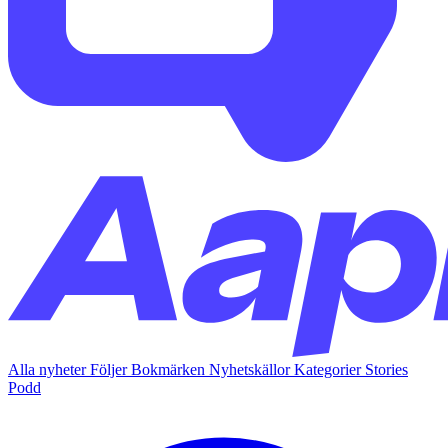
Alla nyheter
Följer
Bokmärken
Nyhetskällor
Kategorier
Stories
Podd