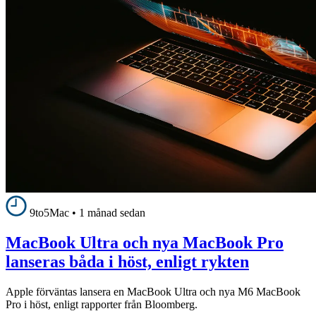
9to5Mac
•
1 månad sedan
MacBook Ultra och nya MacBook Pro
lanseras båda i höst, enligt rykten
Apple förväntas lansera en MacBook Ultra och nya M6 MacBook
Pro i höst, enligt rapporter från Bloomberg.