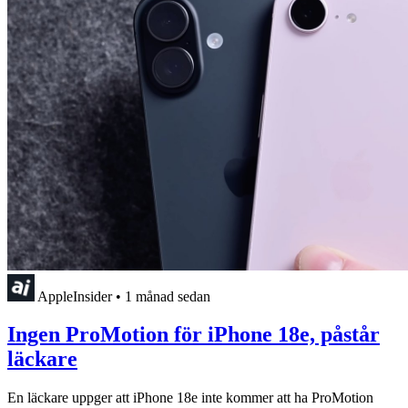
AppleInsider
•
1 månad sedan
Ingen ProMotion för iPhone 18e, påstår
läckare
En läckare uppger att iPhone 18e inte kommer att ha ProMotion