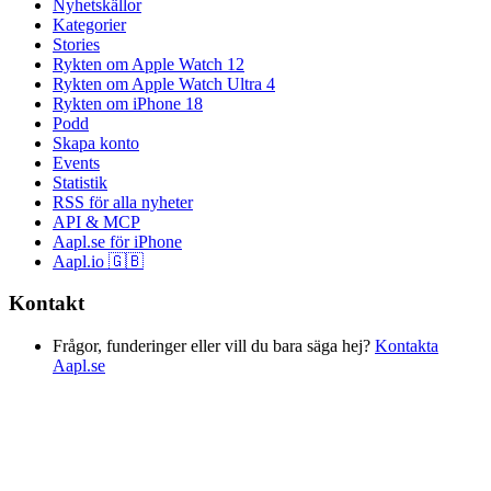
Nyhetskällor
Kategorier
Stories
Rykten om Apple Watch 12
Rykten om Apple Watch Ultra 4
Rykten om iPhone 18
Podd
Skapa konto
Events
Statistik
RSS för alla nyheter
API & MCP
Aapl.se för iPhone
Aapl.io 🇬🇧
Kontakt
Frågor, funderinger eller vill du bara säga hej?
Kontakta
Aapl.se