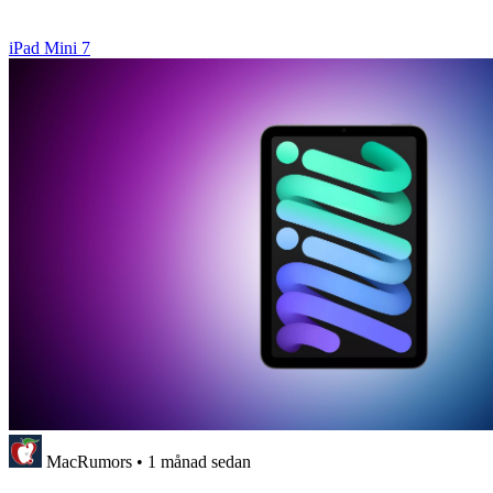
iPad Mini 7
MacRumors
•
1 månad sedan