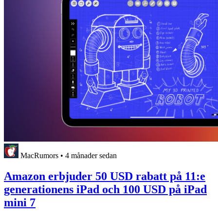
MacRumors
•
4 månader sedan
Amazon erbjuder 50 USD rabatt på 11:e
generationens iPad och 100 USD på iPad
mini 7