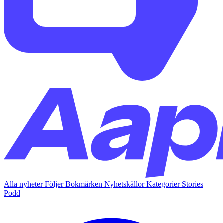
Alla nyheter
Följer
Bokmärken
Nyhetskällor
Kategorier
Stories
Podd