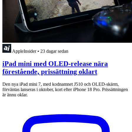
AppleInsider
•
23 dagar sedan
iPad mini med OLED-release nära
förestående, prissättning oklart
Den nya iPad mini 7, med kodnamnet J510 och OLED-skärm,
förväntas lanseras i oktober, kort efter iPhone 18 Pro. Prissättningen
är ännu oklar.