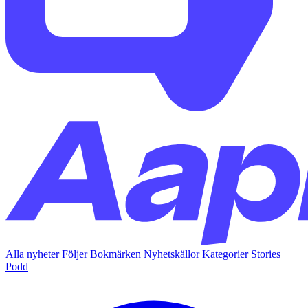
Alla nyheter
Följer
Bokmärken
Nyhetskällor
Kategorier
Stories
Podd