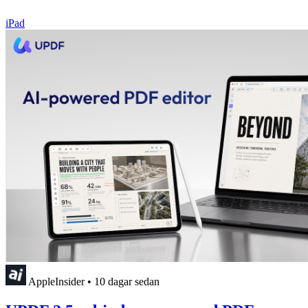
iPad
AppleInsider
•
10 dagar sedan