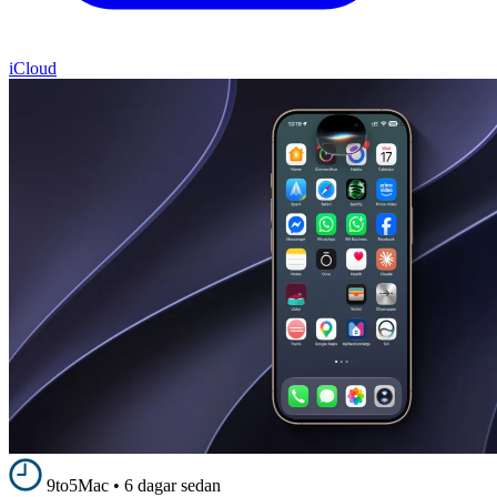
iCloud
9to5Mac
•
6 dagar sedan