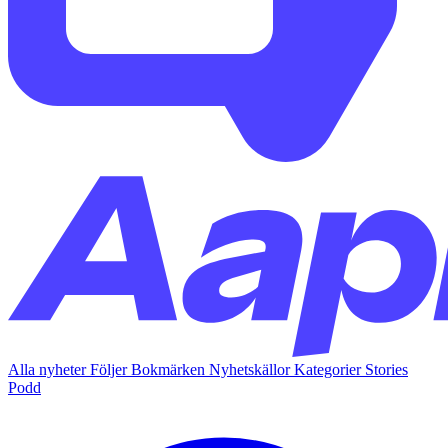
Alla nyheter
Följer
Bokmärken
Nyhetskällor
Kategorier
Stories
Podd