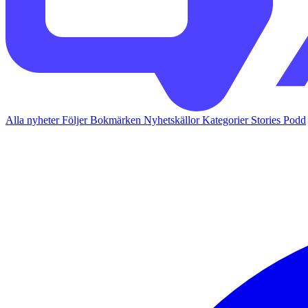
Alla nyheter
Följer
Bokmärken
Nyhetskällor
Kategorier
Stories
Podd