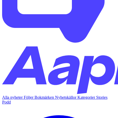
Alla nyheter
Följer
Bokmärken
Nyhetskällor
Kategorier
Stories
Podd