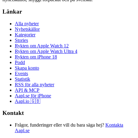
Länkar
Alla nyheter
Nyhetskällor
Kategorier
Stories
Rykten om Apple Watch 12
Rykten om Apple Watch Ultra 4
Rykten om iPhone 18
Podd
Skapa konto
Events
Statistik
RSS för alla nyheter
API & MCP
Aapl.se för iPhone
Aapl.io 🇬🇧
Kontakt
Frågor, funderinger eller vill du bara säga hej?
Kontakta
Aapl.se