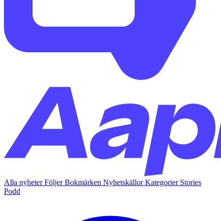
Alla nyheter
Följer
Bokmärken
Nyhetskällor
Kategorier
Stories
Podd