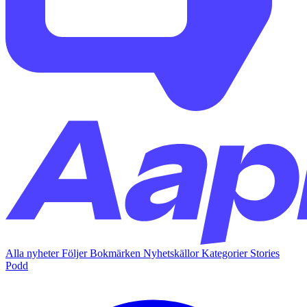
Alla nyheter
Följer
Bokmärken
Nyhetskällor
Kategorier
Stories
Podd