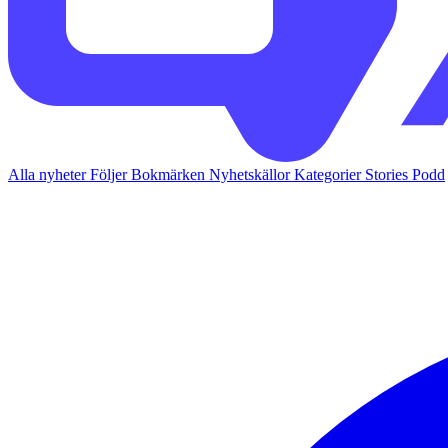
Alla nyheter
Följer
Bokmärken
Nyhetskällor
Kategorier
Stories
Podd