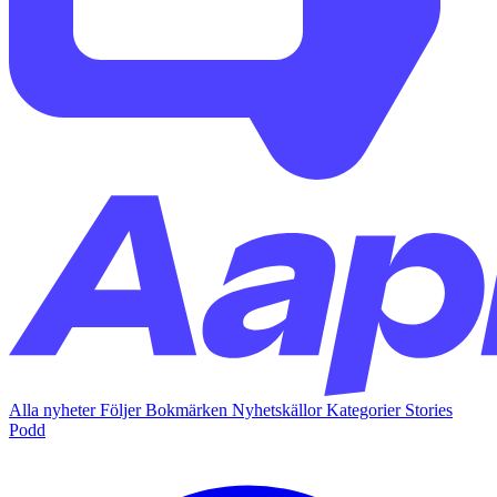
Alla nyheter
Följer
Bokmärken
Nyhetskällor
Kategorier
Stories
Podd