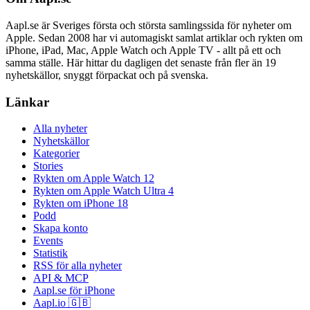
Aapl.se är Sveriges första och största samlingssida för nyheter om
Apple. Sedan 2008 har vi automagiskt samlat artiklar och rykten om
iPhone, iPad, Mac, Apple Watch och Apple TV - allt på ett och
samma ställe. Här hittar du dagligen det senaste från fler än 19
nyhetskällor, snyggt förpackat och på svenska.
Länkar
Alla nyheter
Nyhetskällor
Kategorier
Stories
Rykten om Apple Watch 12
Rykten om Apple Watch Ultra 4
Rykten om iPhone 18
Podd
Skapa konto
Events
Statistik
RSS för alla nyheter
API & MCP
Aapl.se för iPhone
Aapl.io 🇬🇧