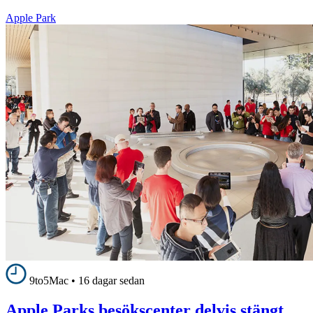
Apple Park
9to5Mac
•
16 dagar sedan
Apple Parks besökscenter delvis stängt