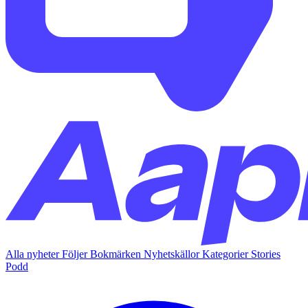
Alla nyheter
Följer
Bokmärken
Nyhetskällor
Kategorier
Stories
Podd