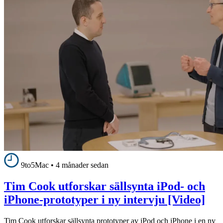
9to5Mac
•
4 månader sedan
Tim Cook utforskar sällsynta iPod- och
iPhone-prototyper i ny intervju [Video]
Tim Cook utforskar sällsynta prototyper av iPod och iPhone i en ny