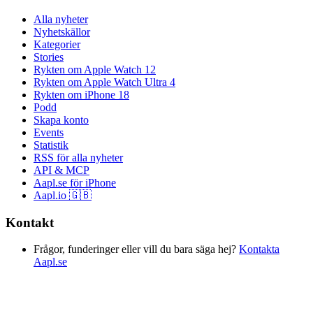
Alla nyheter
Nyhetskällor
Kategorier
Stories
Rykten om Apple Watch 12
Rykten om Apple Watch Ultra 4
Rykten om iPhone 18
Podd
Skapa konto
Events
Statistik
RSS för alla nyheter
API & MCP
Aapl.se för iPhone
Aapl.io 🇬🇧
Kontakt
Frågor, funderinger eller vill du bara säga hej?
Kontakta
Aapl.se