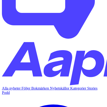
Alla nyheter
Följer
Bokmärken
Nyhetskällor
Kategorier
Stories
Podd