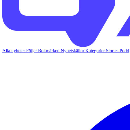
Alla nyheter
Följer
Bokmärken
Nyhetskällor
Kategorier
Stories
Podd