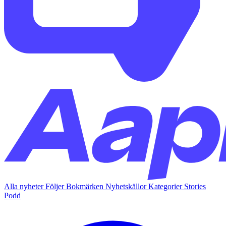
Alla nyheter
Följer
Bokmärken
Nyhetskällor
Kategorier
Stories
Podd