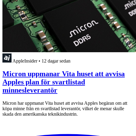
AppleInsider
•
12 dagar sedan
Micron uppmanar Vita huset att avvisa
Apples plan för svartlistad
minnesleverantör
Micron har uppmanat Vita huset att avvisa Apples begäran om att
köpa minne från en svartlistad leverantör, vilket de menar skulle
skada den amerikanska teknikindustrin.