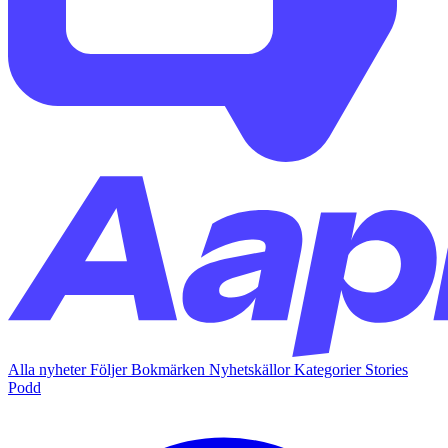
Alla nyheter
Följer
Bokmärken
Nyhetskällor
Kategorier
Stories
Podd