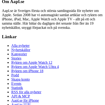
Om Aapl.se
Aapl.se är Sveriges första och största samlingssida för nyheter om
Apple. Sedan 2008 har vi automagiskt samlat artiklar och rykten om
iPhone, iPad, Mac, Apple Watch och Apple TV - allt på ett och
samma ställe. Här hittar du dagligen det senaste från fler än 19
nyhetskällor, snyggt förpackat och på svenska.
Länkar
Alla nyheter
Nyhetskällor
Kategorier
Stories
Rykten om Apple Watch 12
Rykten om Apple Watch Ultra 4
Rykten om iPhone 18
Podd
Skapa konto
Events
Statistik
RSS för alla nyheter
API & MCP
Aapl.se för iPhone
Aapl.io 🇬🇧