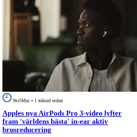
9to5Mac
•
1 månad sedan
Apples nya AirPods Pro 3-video lyfter
fram 'världens bästa' in-ear aktiv
brusreducering