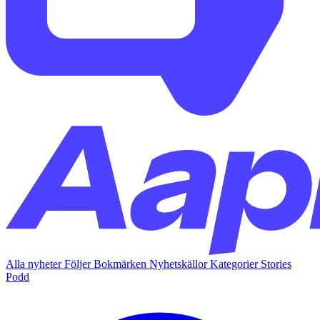
Alla nyheter
Följer
Bokmärken
Nyhetskällor
Kategorier
Stories
Podd