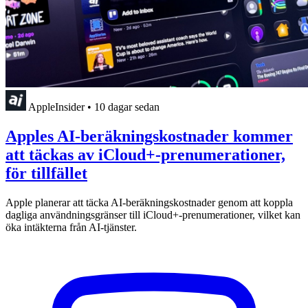
AppleInsider
•
10 dagar sedan
Apples AI-beräkningskostnader kommer
att täckas av iCloud+-prenumerationer,
för tillfället
Apple planerar att täcka AI-beräkningskostnader genom att koppla
dagliga användningsgränser till iCloud+-prenumerationer, vilket kan
öka intäkterna från AI-tjänster.