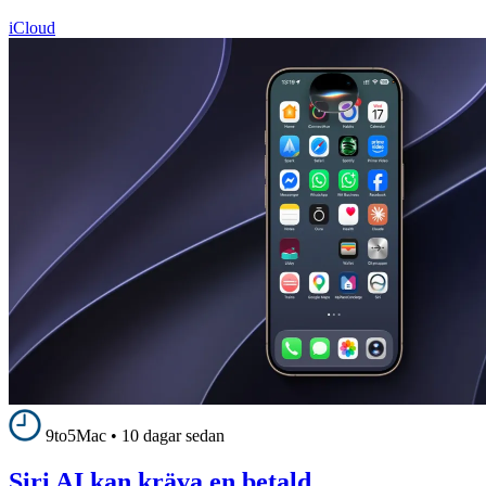
iCloud
9to5Mac
•
10 dagar sedan
Siri AI kan kräva en betald