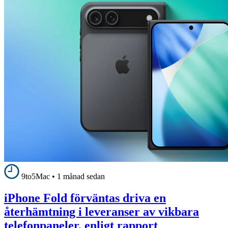
9to5Mac
•
1 månad sedan
iPhone Fold förväntas driva en
återhämtning i leveranser av vikbara
telefonpaneler, enligt rapport