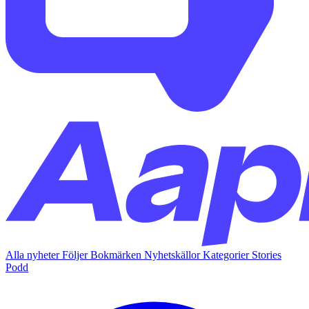
Alla nyheter
Följer
Bokmärken
Nyhetskällor
Kategorier
Stories
Podd