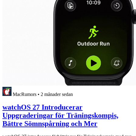
MacRumors
•
2 månader sedan
watchOS 27 Introducerar
Uppgraderingar för Träningskompis,
Bättre Sömnspårning och Mer