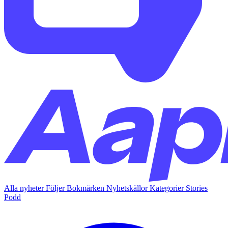
Alla nyheter
Följer
Bokmärken
Nyhetskällor
Kategorier
Stories
Podd