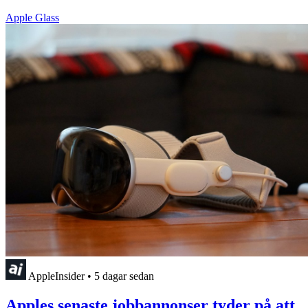
Apple Glass
AppleInsider
•
5 dagar sedan
Apples senaste jobbannonser tyder på att