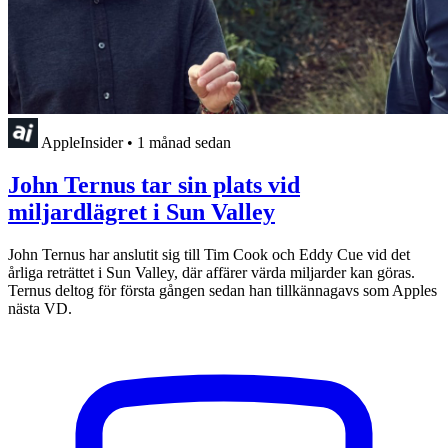
AppleInsider
•
1 månad sedan
John Ternus tar sin plats vid
miljardlägret i Sun Valley
John Ternus har anslutit sig till Tim Cook och Eddy Cue vid det
årliga reträttet i Sun Valley, där affärer värda miljarder kan göras.
Ternus deltog för första gången sedan han tillkännagavs som Apples
nästa VD.