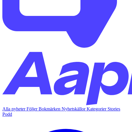
Alla nyheter
Följer
Bokmärken
Nyhetskällor
Kategorier
Stories
Podd