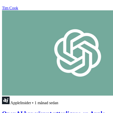
Tim Cook
AppleInsider
•
1 månad sedan