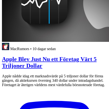
MacRumors
•
10 dagar sedan
Apple Blev Just Nu ett Företag Värt 5
Triljoner Dollar
Apple nådde idag ett marknadsvärde på 5 triljoner dollar för första
gången, då aktiekursen översteg 340 dollar under intradagshandel.
Företaget är återigen världens mest värdefulla börsnoterade företag.