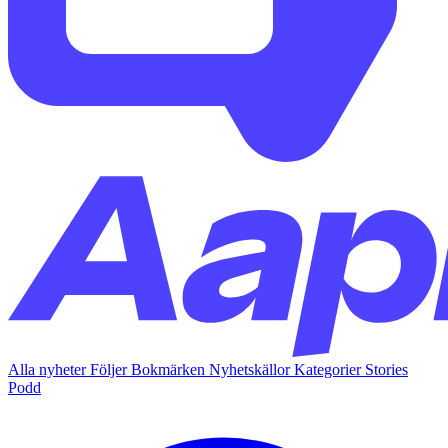
Alla nyheter
Följer
Bokmärken
Nyhetskällor
Kategorier
Stories
Podd