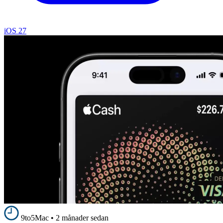
iOS 27
9to5Mac
•
2 månader sedan