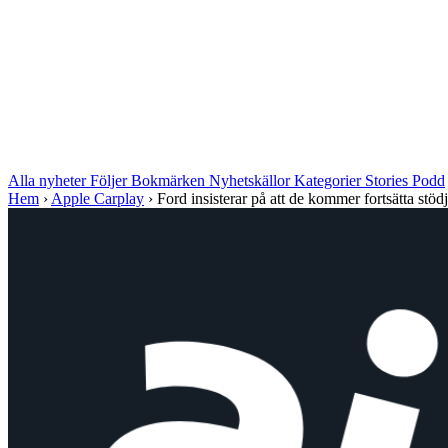
Alla nyheter
Följer
Bokmärken
Nyhetskällor
Kategorier
Stories
Podd
Hem
›
Apple Carplay
›
Ford insisterar på att de kommer fortsätta stöd