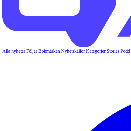
Alla nyheter
Följer
Bokmärken
Nyhetskällor
Kategorier
Stories
Podd